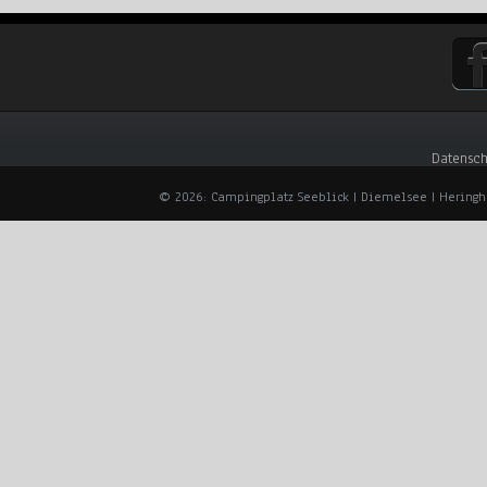
Datensch
© 2026: Campingplatz Seeblick | Diemelsee | Hering