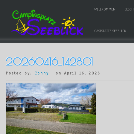
WILLKOMMEN
BESC
GASTSTÄTTE SEEBLICK
20260416_142801
Posted by:
Conny
| on April 16, 2026