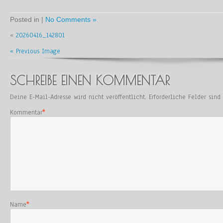
Posted in |
No Comments »
«
20260416_142801
« Previous Image
SCHREIBE EINEN KOMMENTAR
Deine E-Mail-Adresse wird nicht veröffentlicht.
Erforderliche Felder sin
Kommentar
*
Name
*