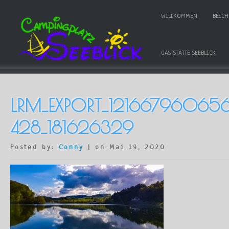
WILLKOMMEN
BESC
GASTSTÄTTE SEEBLICK
LRM_EXPORT_12166796065
428_181626329
Posted by:
Conny
| on Mai 19, 2020