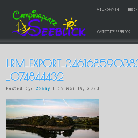
WILLKOMMEN
BESC
GASTSTÄTTE SEEBLICK
LRM_EXPORT_34616859038
_074844432
Posted by:
Conny
| on Mai 19, 2020