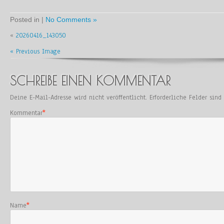
Posted in |
No Comments »
«
20260416_143050
« Previous Image
SCHREIBE EINEN KOMMENTAR
Deine E-Mail-Adresse wird nicht veröffentlicht.
Erforderliche Felder sin
Kommentar
*
Name
*