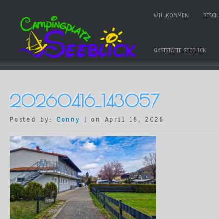
WILLKOMMEN
BESC
GASTSTÄTTE SEEBLICK
20260416_143057
Posted by:
Conny
| on April 16, 2026