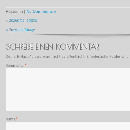
Posted in |
No Comments »
«
20260416_143057
« Previous Image
SCHREIBE EINEN KOMMENTAR
Deine E-Mail-Adresse wird nicht veröffentlicht.
Erforderliche Felder sin
Kommentar
*
Name
*